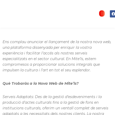
Descobreix La Nova Web De
Vés
Mite’ls: La Plataforma Definitiva
al
Per A Serveis Culturals
contingut
Ens complau anunciar el llançament de la nostra nova web,
una plataforma dissenyada per enriquir la vostra
experiència i facilitar l’accés als nostres serveis
especialitzats en el sector cultural. En Mite’ls, estem
compromesos a proporcionar solucions integrals que
impulsen la cultura i l’art en tot el seu esplendor.
Què Trobaràs a la Nova Web de Mite’ls?
Serveis Adaptats
: Des de la gestió d’esdeveniments i la
producció d’actes culturals fins a la gestió de fons en
institucions culturals, oferim un ventall complet de serveis
adaptats a les necessitats dels nostres clients. La nostra