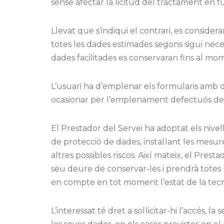
sense afectar la licitud del tractament en f
Llevat que s’indiqui el contrari, es conside
totes les dades estimades segons sigui necessa
dades facilitades es conservaran fins al mo
L’usuari ha d’emplenar els formularis amb d
ocasionar per l’emplenament defectuós dels
El Prestador del Servei ha adoptat els nivel
de protecció de dades, instal·lant les mesure
altres possibles riscos. Així mateix, el Pre
seu deure de conservar-les i prendrà totes l
en compte en tot moment l’estat de la tecn
L’interessat té dret a sol·licitar-hi l’accés, l