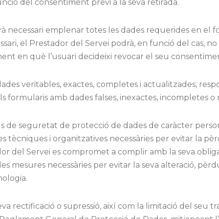
unció del consentiment previ a la seva retirada.
rarà necessari emplenar totes les dades requerides en el 
ri, el Prestador del Servei podrà, en funció del cas, no fe
ment en què l’usuari decideixi revocar el seu consentime
ades veritables, exactes, completes i actualitzades, resp
 formularis amb dades falses, inexactes, incompletes o 
ls de seguretat de protecció de dades de caràcter persona
s tècniques i organitzatives necessàries per evitar la pèrd
stador del Servei es compromet a complir amb la seva oblig
es mesures necessàries per evitar la seva alteració, pèrd
ologia.
a seva rectificació o supressió, així com la limitació del seu t