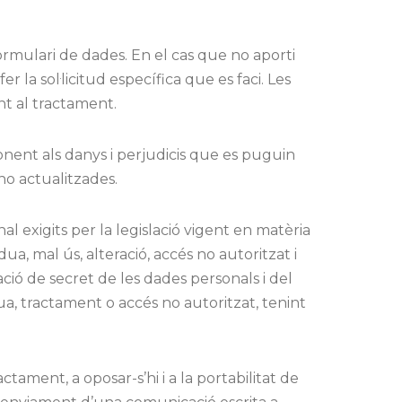
formulari de dades. En el cas que no aporti
r la sol·licitud específica que es faci. Les
nt al tractament.
onent als danys i perjudicis que es puguin
no actualitzades.
l exigits per la legislació vigent en matèria
ua, mal ús, alteració, accés no autoritzat i
ació de secret de les dades personals i del
ua, tractament o accés no autoritzat, tenint
ractament, a oposar-s’hi i a la portabilitat de