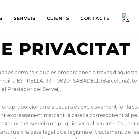
S
SERVEIS
CLIENTS
CONTACTE
DE PRIVACITAT
s dades personals que es proporcionen a través d’aquesta
ili a ESTRELLA, 93 – 08201 SABADELL (Barcelona), tel
el Prestador del Servei).
 ens proporcionen els usuaris és exclusivament fer la seva
onsent expressament marcant la casella corresponent al pe
Prestador del Servei que puguin ser del seu interès. , per q
constitueix la base legal que legitima el tractament de 