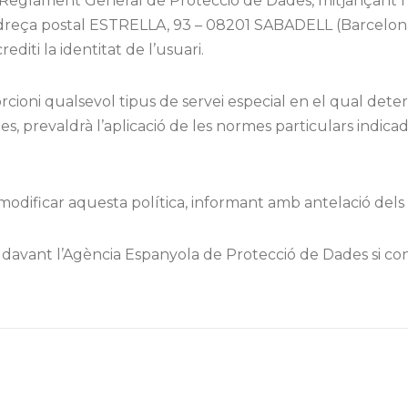
 el Reglament General de Protecció de Dades, mitjançant 
eça postal ESTRELLA, 93 – 08201 SABADELL (Barcelona) 
rediti la identitat de l’usuari.
cioni qualsevol tipus de servei especial en el qual deter
es, prevaldrà l’aplicació de les normes particulars indica
 modificar aquesta política, informant amb antelació dels 
 davant l’Agència Espanyola de Protecció de Dades si con