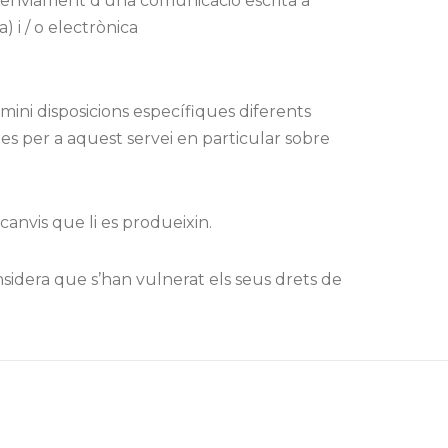
l’enviament d’una comunicació escrita a
i / o electrònica
mini disposicions específiques diferents
des per a aquest servei en particular sobre
canvis que li es produeixin.
sidera que s’han vulnerat els seus drets de