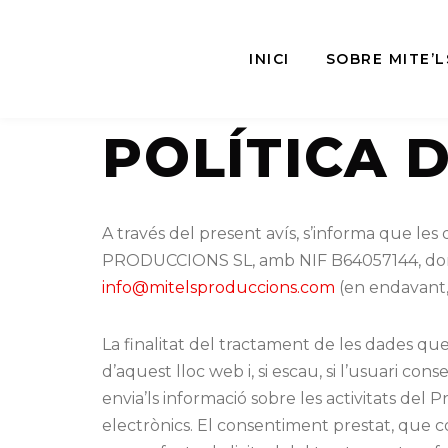
Vés
INICI
SOBRE MITE’L
al
contingut
POLÍTICA 
A través del present avís, s’informa que le
PRODUCCIONS SL, amb NIF B64057144, domic
info@mitelsproduccions.com
(en endavant, 
La finalitat del tractament de les dades que
d’aquest lloc web i, si escau, si l’usuari c
envia’ls informació sobre les activitats del 
electrònics. El consentiment prestat, que 