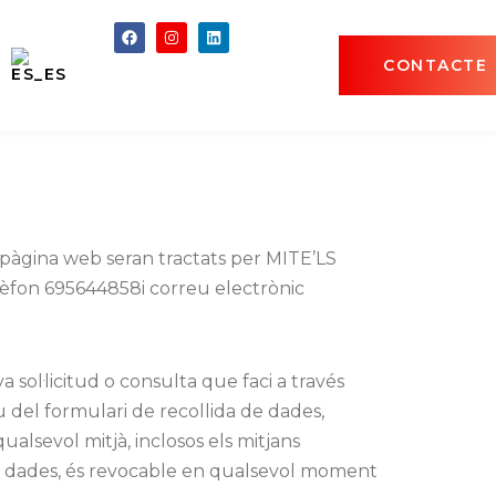
CONTACTE
 pàgina web seran tractats per MITE’LS
èfon 695644858i correu electrònic
 sol·licitud o consulta que faci a través
u del formulari de recollida de dades,
ualsevol mitjà, inclosos els mitjans
les dades, és revocable en qualsevol moment