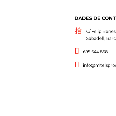
DADES DE CON
C/ Felip Benes
Sabadell, Bar
695 644 858​
info@mitelspro